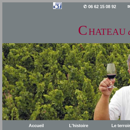
✆ 06 62 15 08 92
✉
C
HATEAU
Accueil
L'histoire
Le terroi